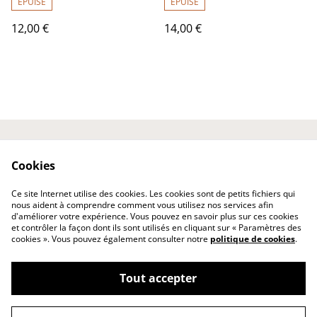
ÉPUISÉ
ÉPUISÉ
12,00 €
14,00 €
Laissez votre avis ici
Contactez-nous
Cookies
Conditions
Politique de
confidentialité
Ce site Internet utilise des cookies. Les cookies sont de petits fichiers qui
Politique de cookies
nous aident à comprendre comment vous utilisez nos services afin
d'améliorer votre expérience. Vous pouvez en savoir plus sur ces cookies
et contrôler la façon dont ils sont utilisés en cliquant sur « Paramètres des
cookies ». Vous pouvez également consulter notre
politique de cookies
.
Tout accepter
©
2026
Les Gourmandises de ChaCha