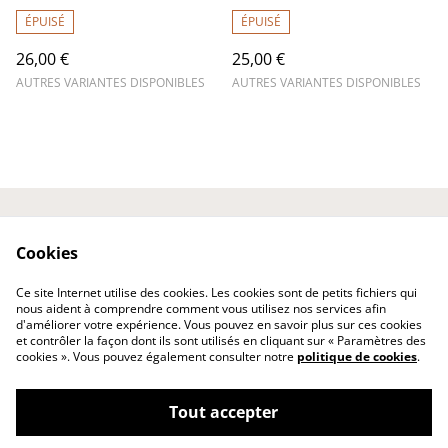
ÉPUISÉ
ÉPUISÉ
26,00 €
25,00 €
AUTRES VARIANTES DISPONIBLES
AUTRES VARIANTES DISPONIBLES
Laissez votre avis ici
Contactez-nous
Cookies
Conditions
Politique de
confidentialité
Ce site Internet utilise des cookies. Les cookies sont de petits fichiers qui
Politique de cookies
nous aident à comprendre comment vous utilisez nos services afin
d'améliorer votre expérience. Vous pouvez en savoir plus sur ces cookies
et contrôler la façon dont ils sont utilisés en cliquant sur « Paramètres des
cookies ». Vous pouvez également consulter notre
politique de cookies
.
Tout accepter
©
2026
Les Gourmandises de ChaCha